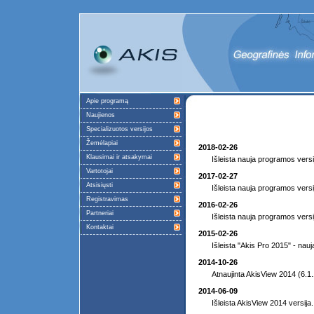
Apie programą
Naujienos
Specializuotos versijos
Žemėlapiai
2018-02-26
Klausimai ir atsakymai
Išleista nauja programos versi
Vartotojai
2017-02-27
Atsisiųsti
Išleista nauja programos versi
Registravimas
2016-02-26
Partneriai
Išleista nauja programos versi
Kontaktai
2015-02-26
Išleista "Akis Pro 2015" - nau
2014-10-26
Atnaujinta AkisView 2014 (6.1.
2014-06-09
Išleista AkisView 2014 versija.