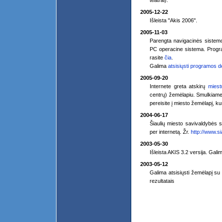
teatrai).
2005-12-22
Išleista "Akis 2006".
2005-11-03
Parengta navigacinės sistemo
PC operacine sistema. Progra
rasite
čia
.
Galima
atsisiųsti programos d
2005-09-20
Internete greta atskirų
miest
centrų) žemėlapiu. Smulkiame
pereisite į miesto žemėlapį, k
2004-06-17
Šiaulių miesto savivaldybės s
per internetą. Žr.
http://www.sia
2003-05-30
Išleista AKIS 3.2 versija. Gali
2003-05-12
Galima atsisiųsti žemėlapį s
rezultatais