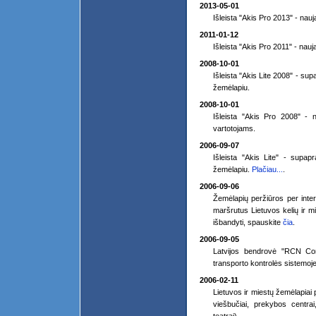
2013-05-01
Išleista "Akis Pro 2013" - nau
2011-01-12
Išleista "Akis Pro 2011" - nau
2008-10-01
Išleista "Akis Lite 2008" - su
žemėlapiu.
2008-10-01
Išleista "Akis Pro 2008" - n
vartotojams.
2006-09-07
Išleista "Akis Lite" - supap
žemėlapiu.
Plačiau...
.
2006-09-06
Žemėlapių peržiūros per inte
maršrutus Lietuvos kelių ir
išbandyti, spauskite
čia
.
2006-09-05
Latvijos bendrovė "RCN Cont
transporto kontrolės sistemoj
2006-02-11
Lietuvos ir miestų žemėlapiai
viešbučiai, prekybos centrai