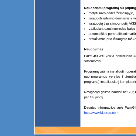
Naudodami programą su prijungt
matyti savo padėtį žemėlapyje,
išsaugoti judėjimo duomenis ir vė
išsaugotą trasą importuoti į AKI
važiuojant gauti nuorodas balsu a
automatiškai perskaičiuoti marš
privažiavus prie išsaugoto taško
Naudojimas
PalmGISGPS veikia delniniuose 
sistemomis
Programą galima instaliuoti į operat
nuo programos versijos ir žemėla
programą) instaliuosite į kompiuteri
Navigacijai galima naudoti bet kur
per CF jungtį.
Daugiau informacijos apie PalmGI
http://www.kiberso.com
.