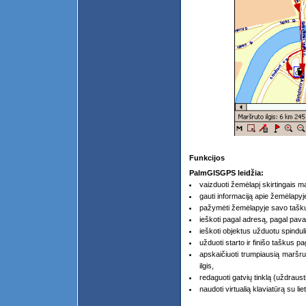
Funkcijos
PalmGISGPS leidžia:
vaizduoti žemėlapį skirtingais ma
gauti informaciją apie žemėlapyj
pažymėti žemėlapyje savo taškus
ieškoti pagal adresą, pagal pav
ieškoti objektus užduotu spinduli
užduoti starto ir finišo taškus 
apskaičiuoti trumpiausią maršrut
ilgis,
redaguoti gatvių tinklą (uždrausti 
naudoti virtualią klaviatūrą su l