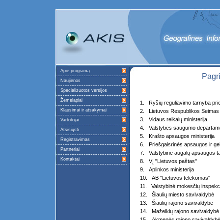
Apie programą
Pagr
Naujienos
Specializuotos versijos
Žemėlapiai
1. Ryšių reguliavimo tarnyba pri
Klausimai ir atsakymai
2. Lietuvos Respublikos Seimas
3. Vidaus reikalų ministerija
Vartotojai
4. Valstybės saugumo departam
Atsisiųsti
5. Krašto apsaugos ministerija
Registravimas
6. Priešgaisrinės apsaugos ir g
Partneriai
7. Valstybinė augalų apsaugos t
Kontaktai
8. VĮ "Lietuvos paštas"
9. Aplinkos ministerija
10. AB "Lietuvos telekomas"
11. Valstybinė mokesčių inspekci
12. Šiaulių miesto savivaldybė
13. Šiaulių rajono savivaldybė
14. Mažeikių rajono savivaldybė
15. Akmenės rajono savivaldyb