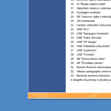
16. VĮ "Šiaulių regiono keliai"
17. Valstybinė maisto ir veterinar
18. Geologijos institutas
19. AB "Lietuvos radijo ir televizi
20. JAV ambasada
21. Latvijos valstybinė ryšių insp
22. UAB "M-1"
23. UAB "Apsaugos komanda"
24. UAB "Falck Security"
25. UAB "VP Sauga"
26. UAB "Kabeliniai ryšių tinklai"
27. UAB "Lindström"
28. UAB "Tromina"
29. AB "Suskystintos dujos"
30. AB "Žemaitijos pienas"
31. Mykolo Romerio universiteta
32. Vilniaus pedagoginis universi
33. Bendrojo lavinimo mokyklos ir
ir daugelis kitų įmonių ir privačių