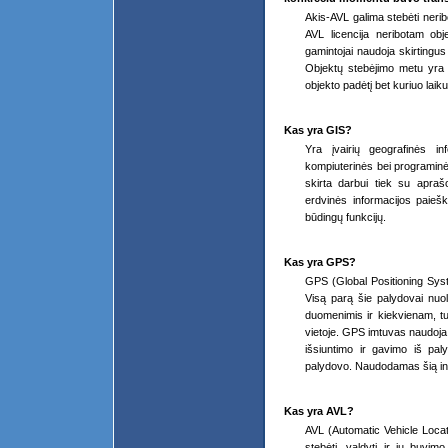
Akis-AVL galima stebėti neribo
AVL licencija neribotam obje
gamintojai naudoja skirtingus 
Objektų stebėjimo metu yra k
objekto padėtį bet kuriuo laiku
Kas yra GIS?
Yra įvairių geografinės i
kompiuterinės bei programinė
skirta darbui tiek su aprašo
erdvinės informacijos paieš
būdingų funkcijų.
Kas yra GPS?
GPS (Global Positioning Sys
Visą parą šie palydovai nuola
duomenimis ir kiekvienam, tu
vietoje. GPS imtuvas naudoja 
išsiuntimo ir gavimo iš pal
palydovo. Naudodamas šią inf
Kas yra AVL?
AVL (Automatic Vehicle Locati
stebėti, valdyti ir jų buvi