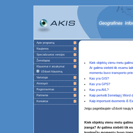
Apie programą
Naujienos
Specializuotos versijos
Žemėlapiai
Kiek objektų vienu metu galim
Klausimai ir atsakymai
Ar galima stebėti tik esamu la
Užduoti klausimą
momentu buvo transporto pri
Vartotojai
Kas yra GIS?
Atsisiųsti
Kas yra GPS?
Registravimas
Kas yra AVL?
Kaip perkelti žemėlapį į Word
Partneriai
Kaip importuoti duomenis iš E
Kontaktai
Jeigu pageidaujate užduoti naują 
Kiek objektų vienu metu galim
įranga? Ar galima stebėti tik e
konkrečiu momentu buvo tran