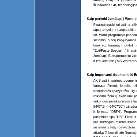
šiuolaikinės GIS technologijo
Kaip perkelti žemėlapį į Word
Paprasčiausiai tai galima atli
taptų aktyviu, ir paspauskite
MS Word programoje paspauski
sisteminį buferį kopijuojamas
konkretų formatą (nutylint
"Edit/Paste Special…" ir atsi
žemėlapį: išeksportuokite že
ir įtraukite failą į MS Word p
Kaip importuoti duomenis iš E
AKIS gali importuoti duomenis
formatu. Pirmoje lentelės ei
Koordinatės (pavyzdžiui, ilgum
reikiamu ženklų skaičiumi po 
sekundes perskaičiavus į laip
54º07.5’ (=54º07’30”) užrašo
ir formatą "DBF4". Programo
pasirinkite tipą "DBF Files" 
yra skirtingos, atsiradusiame
sistemos į kitą (pavyzdžiui,
atitinka X koordinatę (ilgumą)