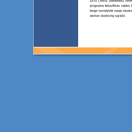
DOS į ANSI (Windows) ženklų 
programa lietuviškas raides 
lange nurodykite naujo sluoks
atsiras sluoksnių sąraše.