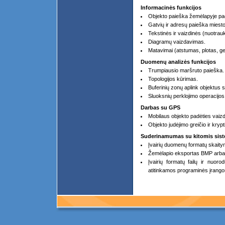
Informacinės funkcijos
Objekto paieška žemėlapyje pag
Gatvių ir adresų paieška miest
Tekstinės ir vaizdinės (nuotrau
Diagramų vaizdavimas.
Matavimai (atstumas, plotas, ge
Duomenų analizės funkcijos
Trumpiausio maršruto paieška.
Topologijos kūrimas.
Buferinių zonų aplink objektus 
Sluoksnių perklojimo operacijos 
Darbas su GPS
Mobilaus objekto padėties vaiz
Objekto judėjimo greičio ir kryp
Suderinamumas su kitomis sis
Įvairių duomenų formatų skaity
Žemėlapio eksportas BMP arb
Įvairių formatų failų ir nuoro
atitinkamos programinės įrangos