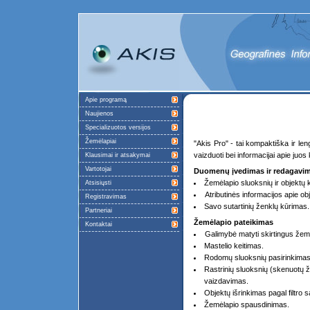
Apie programą
Naujienos
Specializuotos versijos
Žemėlapiai
"Akis Pro" - tai kompaktiška ir l
vaizduoti bei informacijai apie ju
Klausimai ir atsakymai
Vartotojai
Duomenų įvedimas ir redagavi
Žemėlapio sluoksnių ir objektų 
Atsisiųsti
Atributinės informacijos apie o
Registravimas
Savo sutartinių ženklų kūrimas.
Partneriai
Žemėlapio pateikimas
Kontaktai
Galimybė matyti skirtingus žem
Mastelio keitimas.
Rodomų sluoksnių pasirinkimas
Rastrinių sluoksnių (skenuotų ž
vaizdavimas.
Objektų išrinkimas pagal filtro s
Žemėlapio spausdinimas.